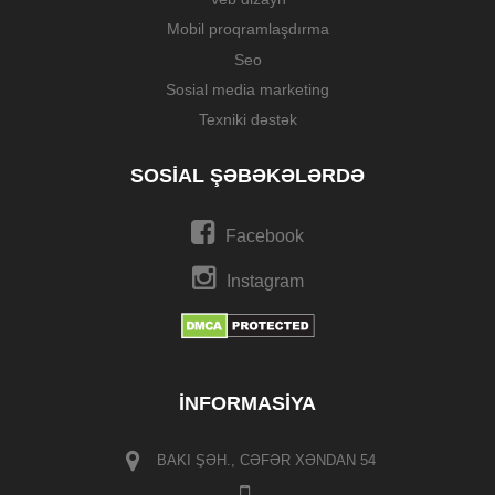
Mobil proqramlaşdırma
Seo
Sosial media marketing
Texniki dəstək
SOSIAL ŞƏBƏKƏLƏRDƏ
Facebook
Instagram
İNFORMASIYA
BAKI ŞƏH., CƏFƏR XƏNDAN 54