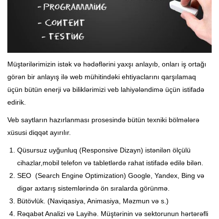
Müştərilərimizin istək və hədəflərini yaxşı anlayıb, onları iş ortağı
görən bir anlayış ilə web mühitindəki ehtiyaclarını qarşılamaq
üçün bütün enerji və biliklərimizi veb lahiyələndimə üçün istifadə
edirik.
Veb saytların hazırlanması prosesində bütün texniki bölmələrə
xüsusi diqqət ayırılır.
Qüsursuz uyğunluq (Responsive Dizayn) istənilən ölçülü
cihazlar,mobil telefon və tabletlərdə rahat istifadə edilə bilən.
SEO (Search Engine Optimization) Google, Yandex, Bing və
digər axtarış sistemlərində ön sıralarda görünmə.
Bütövlük. (Naviqasiya, Animasiya, Məzmun və s.)
Rəqabət Analizi və Layihə. Müştərinin və sektorunun hərtərəfli