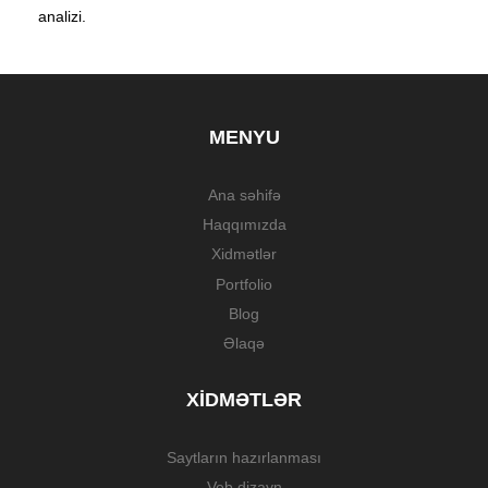
analizi.
MENYU
Ana səhifə
Haqqımızda
Xidmətlər
Portfolio
Blog
Əlaqə
XIDMƏTLƏR
Saytların hazırlanması
Veb dizayn