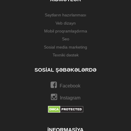
Saytların hazırlanması
Veb dizayn
Mobil proqramlaşdırma
Seo
Sosial media marketing
Texniki dəstək
SOSIAL ŞƏBƏKƏLƏRDƏ
Facebook
Instagram
İNFORMASIYA