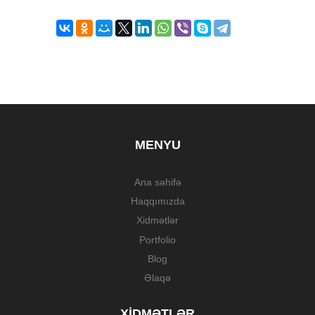
MENYU
Ana səhifə
Haqqımızda
Xidmətlər
Portfolio
Blog
Əlaqə
XIDMƏTLƏR