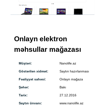
Onlayn elektron
məhsullar mağazası
Müştəri:
Nanolife.az
Göstərilən xidmət:
Saytın hazırlanması
Fəaliyyət sahəsi:
Onlayn mağaza
Şəhər:
Bakı
Tarix:
27.12.2016
Saytın ünvanı:
www.nanolife.az