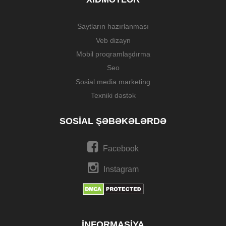
Saytların hazırlanması
Veb dizayn
Mobil proqramlaşdırma
Seo
Sosial media marketing
Texniki dəstək
SOSIAL ŞƏBƏKƏLƏRDƏ
Facebook
Instagram
İNFORMASIYA