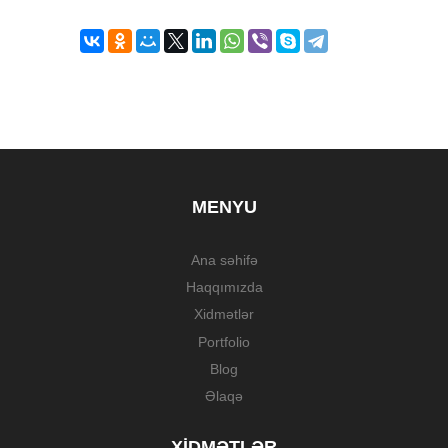
MENYU
Ana səhifə
Haqqımızda
Xidmətlər
Portfolio
Blog
Əlaqə
XIDMƏTLƏR