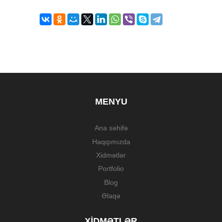
MENYU
Ana səhifə
Haqqımızda
Xidmətlər
Portfolio
Blog
Əlaqə
XIDMƏTLƏR