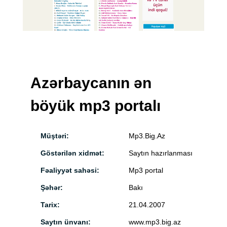
Azərbaycanın ən
böyük mp3 portalı
Müştəri:
Mp3.Big.Az
Göstərilən xidmət:
Saytın hazırlanması
Fəaliyyət sahəsi:
Mp3 portal
Şəhər:
Bakı
Tarix:
21.04.2007
Saytın ünvanı:
www.mp3.big.az