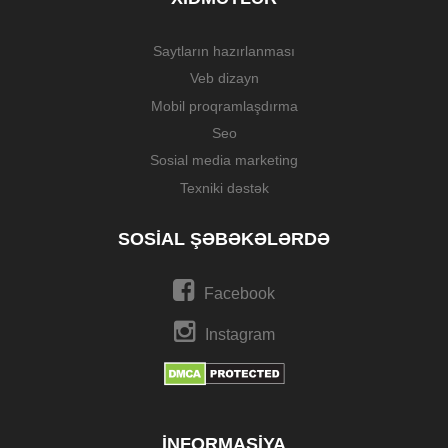
Saytların hazırlanması
Veb dizayn
Mobil proqramlaşdırma
Seo
Sosial media marketing
Texniki dəstək
SOSIAL ŞƏBƏKƏLƏRDƏ
Facebook
Instagram
İNFORMASIYA