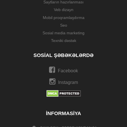
Saytların hazırlanması
Veb dizayn
Mobil proqramlaşdırma
Seo
Sosial media marketing
Texniki dəstək
SOSIAL ŞƏBƏKƏLƏRDƏ
Facebook
Instagram
İNFORMASIYA