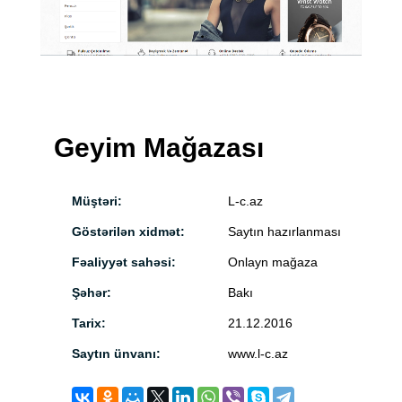
Geyim Mağazası
Müştəri:
L-c.az
Göstərilən xidmət:
Saytın hazırlanması
Fəaliyyət sahəsi:
Onlayn mağaza
Şəhər:
Bakı
Tarix:
21.12.2016
Saytın ünvanı:
www.l-c.az