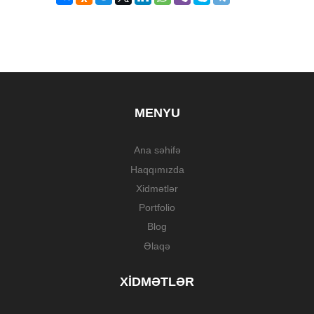
MENYU
Ana səhifə
Haqqımızda
Xidmətlər
Portfolio
Blog
Əlaqə
XIDMƏTLƏR