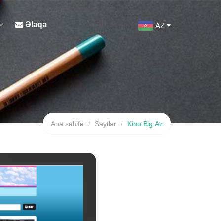
Əlaqə
AZ
Ana səhifə
Saytlar
Kino.Big.Az