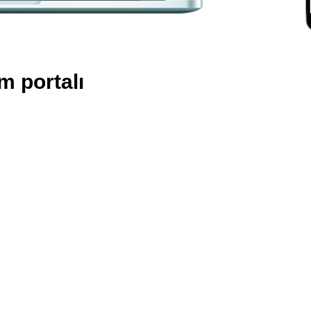
m portalı