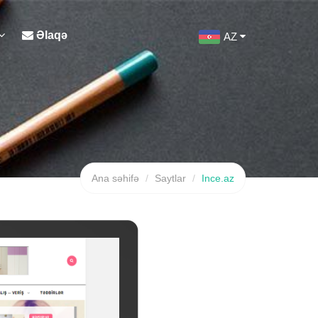
Əlaqə
AZ
Ana səhifə
Saytlar
Ince.az