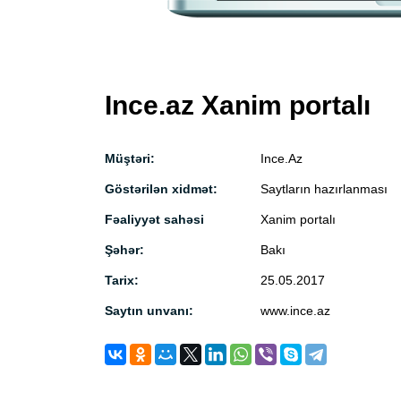
Ince.az Xanim portalı
Müştəri:
Ince.Az
Göstərilən xidmət:
Saytların hazırlanması
Fəaliyyət sahəsi
Xanim portalı
Şəhər:
Bakı
Tarix:
25.05.2017
Saytın unvanı:
www.ince.az