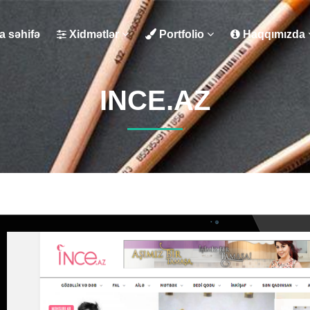
 səhifə
Xidmətlər
Portfolio
Haqqımızda
INCE.AZ