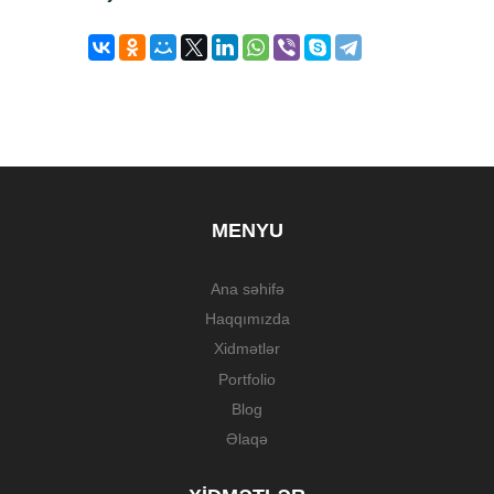
MENYU
Ana səhifə
Haqqımızda
Xidmətlər
Portfolio
Blog
Əlaqə