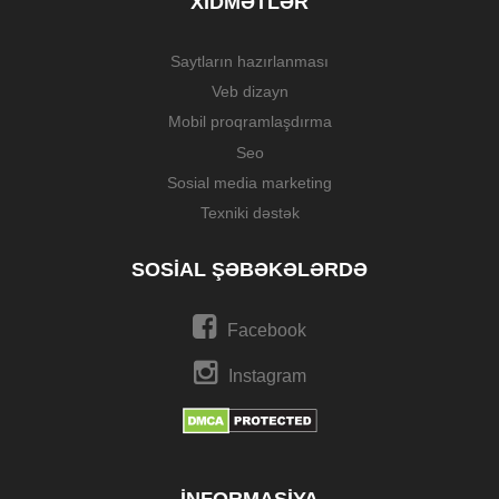
XIDMƏTLƏR
Saytların hazırlanması
Veb dizayn
Mobil proqramlaşdırma
Seo
Sosial media marketing
Texniki dəstək
SOSIAL ŞƏBƏKƏLƏRDƏ
Facebook
Instagram
İNFORMASIYA