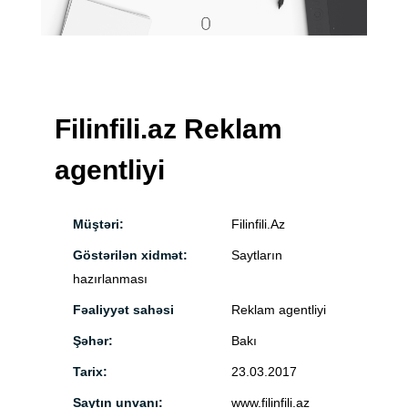
Filinfili.az Reklam
agentliyi
Müştəri:
Filinfili.Az
Göstərilən xidmət:
Saytların
hazırlanması
Fəaliyyət sahəsi
Reklam agentliyi
Şəhər:
Bakı
Tarix:
23.03.2017
Saytın unvanı:
www.filinfili.az