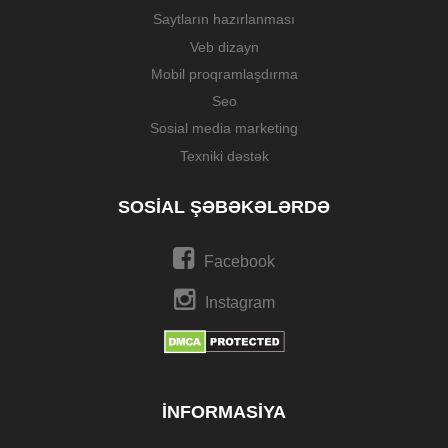
Saytların hazırlanması
Veb dizayn
Mobil proqramlaşdırma
Seo
Sosial media marketing
Texniki dəstək
SOSIAL ŞƏBƏKƏLƏRDƏ
Facebook
Instagram
İNFORMASIYA