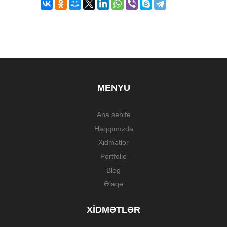
MENYU
Ana səhifə
Haqqımızda
Xidmətlər
Portfolio
Blog
Əlaqə
XIDMƏTLƏR