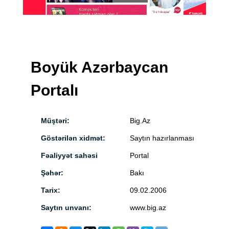
Boyük Azərbaycan
Portalı
Müştəri:
Big.Az
Göstərilən xidmət:
Saytın hazırlanması
Fəaliyyət sahəsi
Portal
Şəhər:
Bakı
Tarix:
09.02.2006
Saytın unvanı:
www.big.az