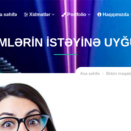
 səhifə
Xidmətlər
Portfolio
Haqqımızda
MLƏRIN ISTƏYINƏ UY
Ana səhifə
Bütün məqalə