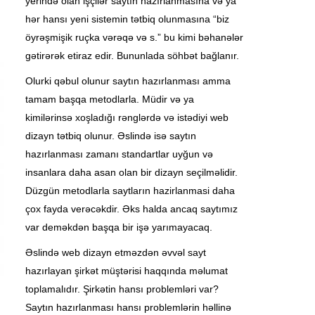
yerində olan işçilər saytın hazırlanmasına və ya
hər hansı yeni sistemin tətbiq olunmasına “biz
öyrəşmişik ruçka vərəqə və s.” bu kimi bəhanələr
gətirərək etiraz edir. Bununlada söhbət bağlanır.
Olurki qəbul olunur saytın hazırlanması amma
tamam başqa metodlarla. Müdir və ya
kimilərinsə xoşladığı rənglərdə və istədiyi web
dizayn tətbiq olunur. Əslində isə saytın
hazırlanması zamanı standartlar uyğun və
insanlara daha asan olan bir dizayn seçilməlidir.
Düzgün metodlarla saytların hazirlanmasi daha
çox fayda verəcəkdir. Əks halda ancaq saytımız
var deməkdən başqa bir işə yarımayacaq.
Əslində web dizayn etməzdən əvvəl sayt
hazırlayan şirkət müştərisi haqqında məlumat
toplamalıdır. Şirkətin hansı problemləri var?
Saytın hazırlanması hansı problemlərin həllinə