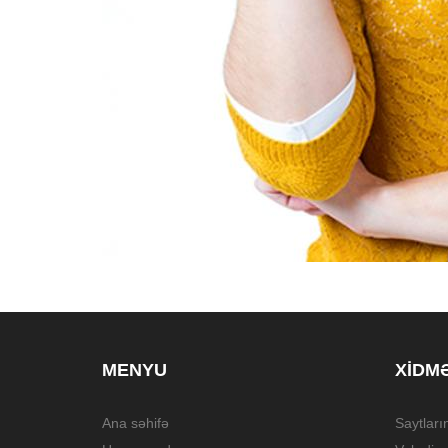
MENYU
XIDM
Ana səhifə
Saytları