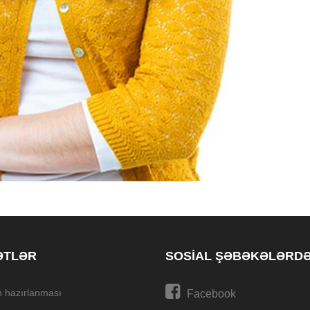
ƏTLƏR
SOSIAL ŞƏBƏKƏLƏRD
n hazırlanması
Facebook