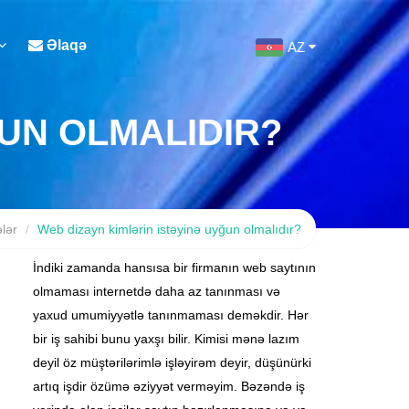
Əlaqə
AZ
ĞUN OLMALIDIR?
lər
Web dizayn kimlərin istəyinə uyğun olmalıdır?
İndiki zamanda hansısa bir firmanın web saytının
olmaması internetdə daha az tanınması və
yaxud umumiyyətlə tanınmaması deməkdir. Hər
bir iş sahibi bunu yaxşı bilir. Kimisi mənə lazım
deyil öz müştərilərimlə işləyirəm deyir, düşünürki
artıq işdir özümə əziyyət verməyim. Bəzəndə iş