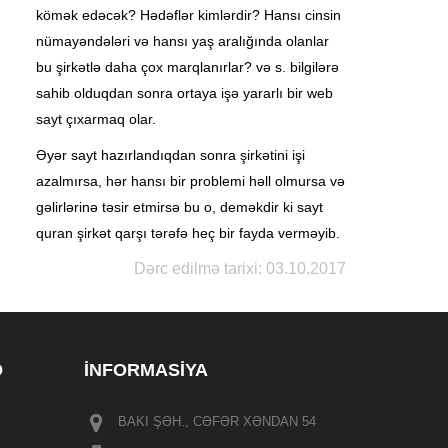
kömək edəcək? Hədəflər kimlərdir? Hansı cinsin
nümayəndələri və hansı yaş aralığında olanlar
bu şirkətlə daha çox marqlanırlar? və s. bilgilərə
sahib olduqdan sonra ortaya işə yararlı bir web
sayt çıxarmaq olar.
Əyər sayt hazırlandıqdan sonra şirkətini işi
azalmırsa, hər hansı bir problemi həll olmursa və
gəlirlərinə təsir etmirsə bu o, deməkdir ki sayt
quran şirkət qarşı tərəfə heç bir fayda verməyib.
Dərc edilmə tarixi: 03.10.2017
Ə
İNFORMASIYA
BAKI ŞƏH., CƏFƏR XƏNDAN 54