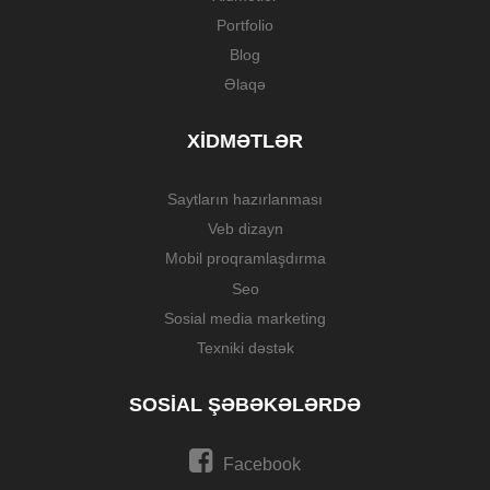
Portfolio
Blog
Əlaqə
XIDMƏTLƏR
Saytların hazırlanması
Veb dizayn
Mobil proqramlaşdırma
Seo
Sosial media marketing
Texniki dəstək
SOSIAL ŞƏBƏKƏLƏRDƏ
Facebook