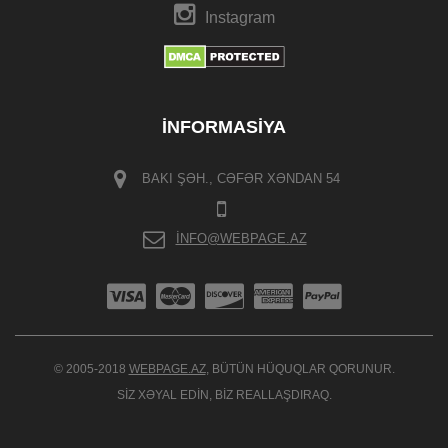
Instagram
İNFORMASIYA
BAKI ŞƏH., CƏFƏR XƏNDAN 54
INFO@WEBPAGE.AZ
© 2005-2018
WEBPAGE.AZ
, BÜTÜN HÜQUQLAR QORUNUR.
SIZ XƏYAL EDIN, BIZ REALLAŞDIRAQ.