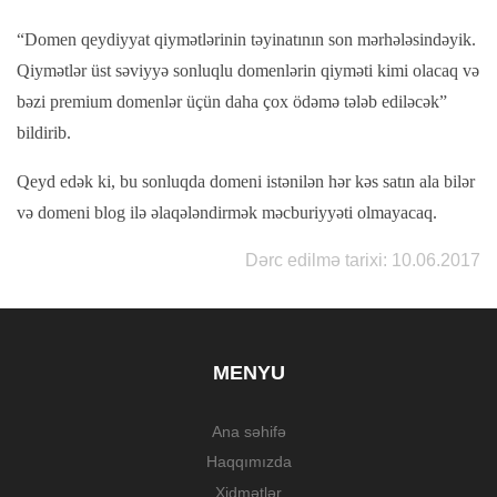
“Domen qeydiyyat qiymətlərinin təyinatının son mərhələsindəyik.
Qiymətlər üst səviyyə sonluqlu domenlərin qiyməti kimi olacaq və
bəzi premium domenlər üçün daha çox ödəmə tələb ediləcək”
bildirib.
Qeyd edək ki, bu sonluqda domeni istənilən hər kəs satın ala bilər
və domeni blog ilə əlaqələndirmək məcburiyyəti olmayacaq.
Dərc edilmə tarixi: 10.06.2017
MENYU
Ana səhifə
Haqqımızda
Xidmətlər