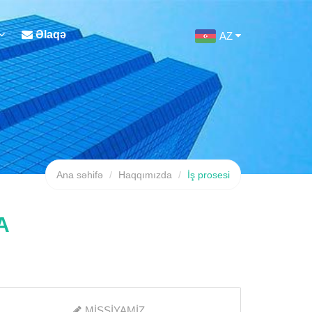
Əlaqə
AZ
Ana səhifə
Haqqımızda
İş prosesi
A
MISSIYAMIZ