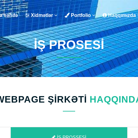
 səhifə
Xidmətlər
Portfolio
Haqqımızda
İŞ PROSESI
WEBPAGE ŞIRKƏTI
HAQQIND
İŞ PROSSESI