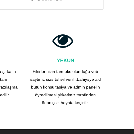
YEKUN
 şirkətin
Fikirlərinizin tam əks olunduğu veb
 tam
saytınız sizə təhvil verilir.Lahiyəyə aid
 razılaşma
bütün konsultasiya və admin panelin
dilir.
öyrədilməsi şirkətimiz tərəfindən
ödənişsiz həyata keçirilir.