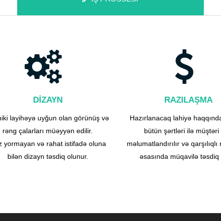
DİZAYN
RAZILAŞMA
iki layihəyə uyğun olan görünüş və
Hazırlanacaq lahiyə haqqında
rəng çalarları müəyyən edilir.
bütün şərtləri ilə müştəri
 yormayan və rahat istifadə oluna
məlumatlandırılır və qarşılıqlı
bilən dizayn təsdiq olunur.
əsasında müqavilə təsdiq e