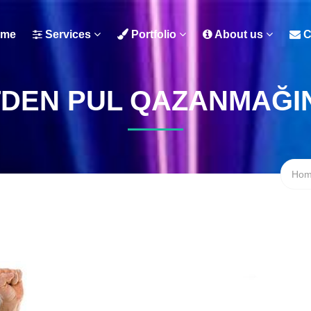
me
Services
Portfolio
About us
C
TDEN PUL QAZANMAĞIN
Ho