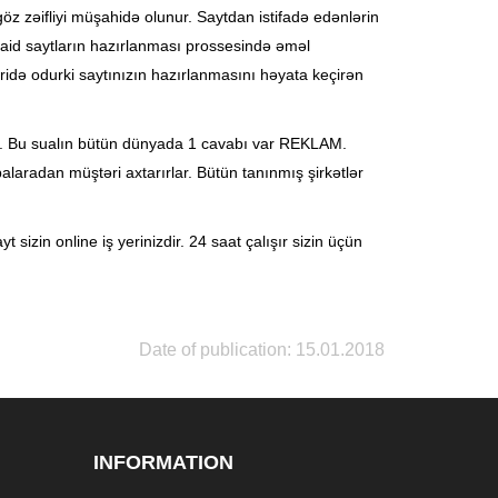
göz zəifliyi müşahidə olunur. Saytdan istifadə edənlərin
 aid saytların hazırlanması prossesində əməl
ridə odurki saytınızın hazırlanmasını həyata keçirən
dir. Bu sualın bütün dünyada 1 cavabı var REKLAM.
laradan müştəri axtarırlar. Bütün tanınmış şirkətlər
sizin online iş yerinizdir. 24 saat çalışır sizin üçün
Date of publication: 15.01.2018
INFORMATION