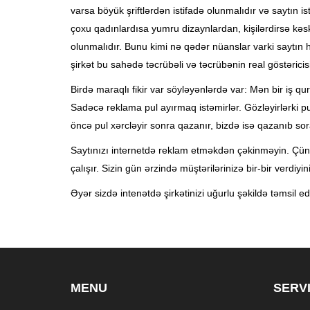
varsa böyük şriftlərdən istifadə olunmalıdır və saytın i
çoxu qadınlardısa yumru dizaynlardan, kişilərdirsə kəs
olunmalıdır. Bunu kimi nə qədər nüanslar varki saytın 
şirkət bu sahədə təcrübəli və təcrübənin real göstəricisi
Birdə maraqlı fikir var söyləyənlərdə var: Mən bir iş
Sadəcə reklama pul ayırmaq istəmirlər. Gözləyirlərki p
öncə pul xərcləyir sonra qazanır, bizdə isə qazanıb so
Saytınızı internetdə reklam etməkdən çəkinməyin. Çünki in
çalışır. Sizin gün ərzində müştərilərinizə bir-bir verdiyi
Əyər sizdə intenətdə şirkətinizi uğurlu şəkildə təmsil 
MENU
SERV