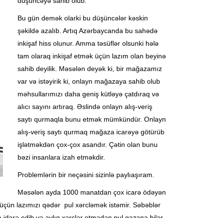
düşüncəyə sahib olub.
Bu gün demək olarki bu düşüncələr kəskin
şəkildə azalıb. Artıq Azərbaycanda bu sahədə
inkişaf hiss olunur. Amma təsüflər olsunki hələ
tam olaraq inkişaf etmək üçün lazım olan beyinə
sahib deyilik. Məsələn deyək ki, bir mağazamız
var və istəyirik ki, onlayn mağazaya sahib olub
məhsullarımızı daha geniş kütləyə çatdıraq və
alıcı sayını artıraq. Əslində onlayn alış-veriş
saytı qurmaqla bunu etmək mümkündür. Onlayn
alış-veriş saytı qurmaq mağaza icarəyə götürüb
işlətməkdən çox-çox asandır. Çətin olan bunu
bəzi insanlara izah etməkdir.
Problemlərin bir neçəsini sizinlə paylıaşıram.
Məsələn ayda 1000 manatdan çox icarə ödəyən
 üçün lazımızı qədər pul xərcləmək istəmir. Səbəblər
ə idarə edib və aylıq xərclər etmədən pul qazana bilər.