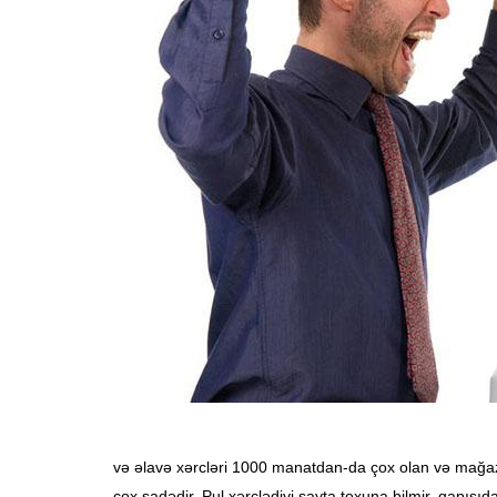
və əlavə xərcləri 1000 manatdan-da çox olan və mağaza
çox sadədir. Pul xərclədiyi sayta toxuna bilmir, qapısı