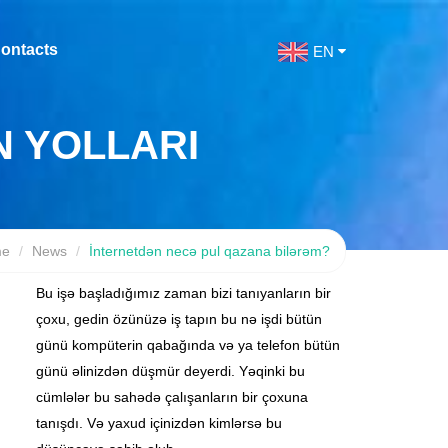
ontacts
EN
 YOLLARI
me
News
İnternetdən necə pul qazana bilərəm?
Bu işə başladığımız zaman bizi tanıyanların bir
çoxu, gedin özünüzə iş tapın bu nə işdi bütün
günü kompüterin qabağında və ya telefon bütün
günü əlinizdən düşmür deyerdi. Yəqinki bu
cümlələr bu sahədə çalışanların bir çoxuna
tanışdı. Və yaxud içinizdən kimlərsə bu