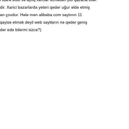
r. Xarici bazarlarda yeteri qədər uğur əldə etmiş
ddan çoxdur. Hələ mən alibaba.com saytının 11
qayisə etmək deyil web saytların nə qədər geniş
ər edə bilərmi sizcə?)