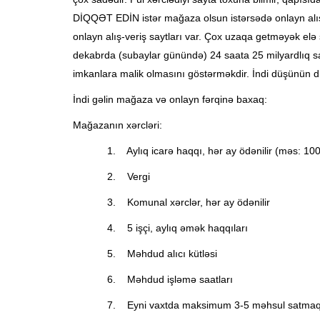
DİQQƏT EDİN istər mağaza olsun istərsədə onlayn alış-v
onlayn alış-veriş saytları var. Çox uzaqa getməyək elə
dekabrda (subaylar günündə) 24 saata 25 milyardlıq s
imkanlara malik olmasını göstərməkdir. İndi düşünün 
İndi gəlin mağaza və onlayn fərqinə baxaq:
Mağazanın xərcləri:
1. Aylıq icarə haqqı, hər ay ödənilir (məs: 10
2. Vergi
3. Komunal xərclər, hər ay ödənilir
4. 5 işçi, aylıq əmək haqqıları
5. Məhdud alıcı kütləsi
6. Məhdud işləmə saatları
7. Eyni vaxtda maksimum 3-5 məhsul satmaq