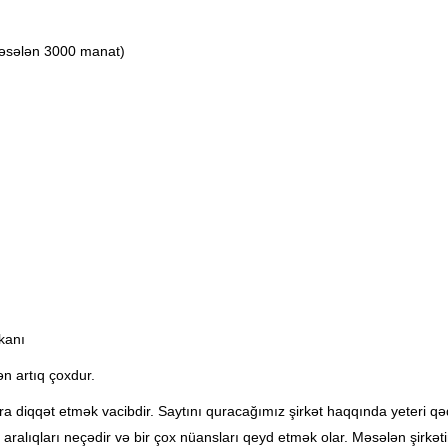
məsələn 3000 manat)
kanı
n artıq çoxdur.
a diqqət etmək vacibdir. Saytını quracağımız şirkət haqqında yeteri qədə
aş aralıqları neçədir və bir çox nüansları qeyd etmək olar. Məsələn şir