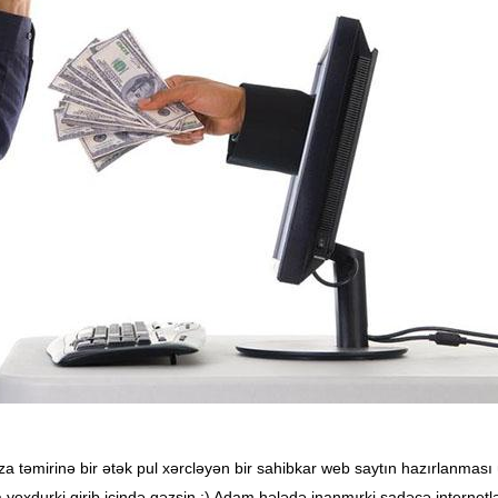
 təmirinə bir ətək pul xərcləyən bir sahibkar web saytın hazırlanması
da yoxdurki girib içində gəzsin.:) Adam hələdə inanmırki sadəcə internetl