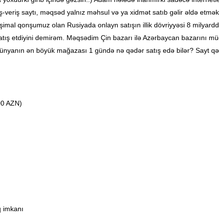
eriş saytı, məqsəd yalnız məhsul və ya xidmət satıb gəlir əldə etməkdi
 şimal qonşumuz olan Rusiyada onlayn satışın illik dövriyyəsi 8 milyar
atış etdiyini demirəm. Məqsədim Çin bazarı ilə Azərbaycan bazarını mü
dünyanın ən böyük mağazası 1 gündə nə qədər satış edə bilər? Sayt qəd
00 AZN)
 imkanı