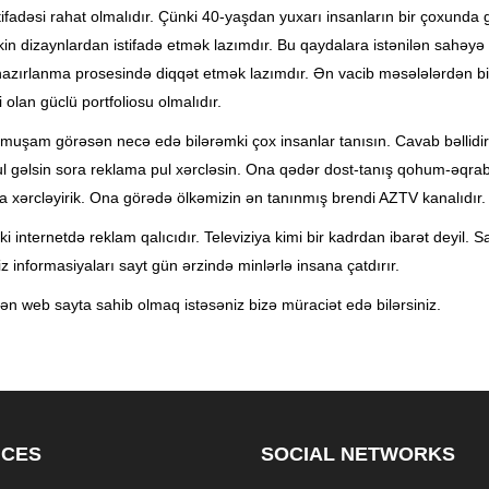
stifadəsi rahat olmalıdır. Çünki 40-yaşdan yuxarı insanların bir çoxunda 
kin dizaynlardan istifadə etmək lazımdır. Bu qaydalara istənilən sahəyə
hazırlanma prosesində diqqət etmək lazımdır. Ən vacib məsələlərdən bi
 olan güclü portfoliosu olmalıdır.
 qurmuşam görəsən necə edə bilərəmki çox insanlar tanısın. Cavab bəlli
ul gəlsin sora reklama pul xərcləsin. Ona qədər dost-tanış qohum-əqraba
ra xərcləyirik. Ona görədə ölkəmizin ən tanınmış brendi AZTV kanalıdır.
ternetdə reklam qalıcıdır. Televiziya kimi bir kadrdan ibarət deyil. Sayt 
niz informasiyaları sayt gün ərzində minlərlə insana çatdırır.
edən web sayta sahib olmaq istəsəniz bizə müraciət edə bilərsiniz.
ICES
SOCIAL NETWORKS