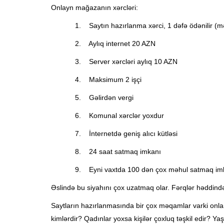
Onlayn mağazanın xərcləri:
1. Saytın hazırlanma xərci, 1 dəfə ödənilir (
2. Aylıq internet 20 AZN
3. Server xərcləri aylıq 10 AZN
4. Maksimum 2 işçi
5. Gəlirdən vergi
6. Komunal xərclər yoxdur
7. İnternetdə geniş alıcı kütləsi
8. 24 saat satmaq imkanı
9. Eyni vaxtda 100 dən çox məhul satmaq im
Əslində bu siyahını çox uzatmaq olar. Fərqlər həddində
Saytların hazırlanmasında bir çox məqamlar varki onlar
kimlərdir? Qadınlar yoxsa kişilər çoxluq təşkil edir? Y