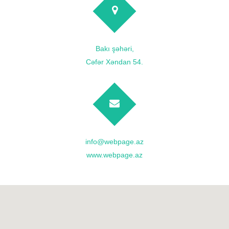
Bakı şəhəri,
Cəfər Xəndan 54.
info@webpage.az
www.webpage.az