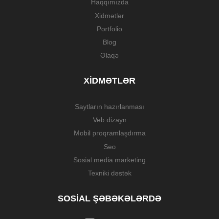
Haqqımızda
Xidmətlər
Portfolio
Blog
Əlaqə
XIDMƏTLƏR
Saytların hazırlanması
Veb dizayn
Mobil proqramlaşdırma
Seo
Sosial media marketing
Texniki dəstək
SOSIAL ŞƏBƏKƏLƏRDƏ