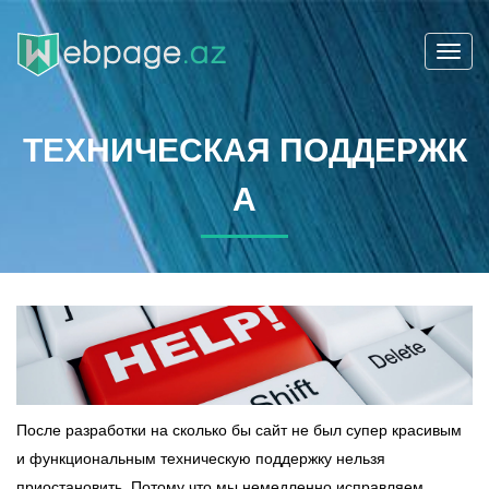
Toggl
navig
ТЕХНИЧЕСКАЯ ПОДДЕРЖК
А
После разработки на сколько бы сайт не был супер красивым
и функциональным техническую поддержку нельзя
приостановить. Потому что мы немедленно исправляем