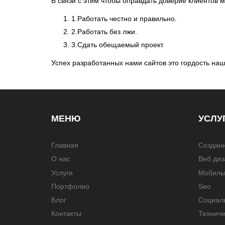
В связи с этим чтобы оправдать доверие клиентов
1.Работать честно и правильно.
2.Работать без лжи.
3.Сдать обещаемый проект.
Успех разработанных нами сайтов это гордость наш
МЕНЮ
УСЛУ
Главная
Создани
О нас
Веб диз
Услуги
Мобиль
Портфолио
Seo
Блог
Социал
Контакты
Техниче