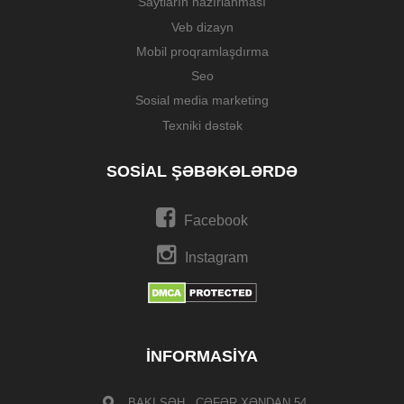
Saytların hazırlanması
Veb dizayn
Mobil proqramlaşdırma
Seo
Sosial media marketing
Texniki dəstək
SOSIAL ŞƏBƏKƏLƏRDƏ
Facebook
Instagram
İNFORMASIYA
BAKI ŞƏH., CƏFƏR XƏNDAN 54