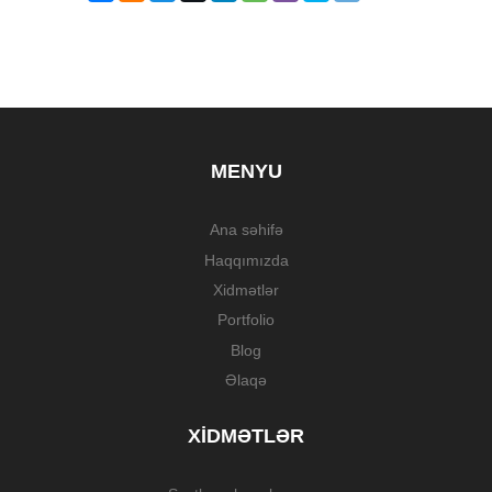
MENYU
Ana səhifə
Haqqımızda
Xidmətlər
Portfolio
Blog
Əlaqə
XIDMƏTLƏR