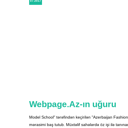
07.2017
Webpage.Az-ın uğuru
Model School" tərəfindən keçirilən "Azerbaijan Fashio
mərasimi baş tutub. Müxtəlif sahələrdə öz işi ilə tanı