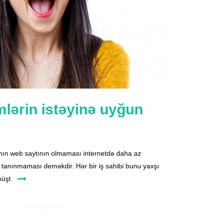
lərin istəyinə uyğun
anın web saytının olmaması internetdə daha az
tanınmaması deməkdir. Hər bir iş sahibi bunu yaxşı
 müşt