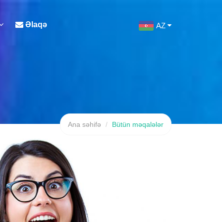
Əlaqə
AZ
Ana səhifə
Bütün məqalələr