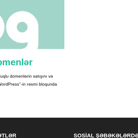
domenlər
uqlu domenlərin satışını və
“WordPress”-in rəsmi bloqunda
ƏTLƏR
SOSIAL ŞƏBƏKƏLƏRD