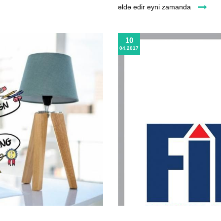
əldə edir eyni zamanda
10
04.2017