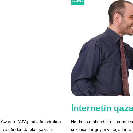
02.2017
İnternetin qaza
n Awards" (AFA) mükafatladırılma
Hər kəsə məlumdur ki, internet say
nan və gündəmdə olan şəxsləri
çox insanlar geyim və əşyaları 