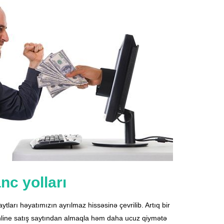
nc yolları
tları həyatımızın ayrılmaz hissəsinə çevrilib. Artıq bir
online satış saytından almaqla həm daha ucuz qiymətə