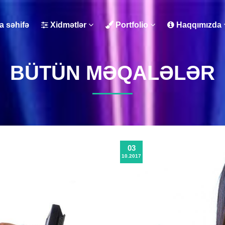
 səhifə
Xidmətlər
Portfolio
Haqqımızda
BÜTÜN MƏQALƏLƏR
03
10.2017