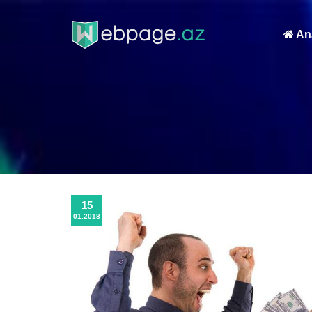
Ana
15
01.2018