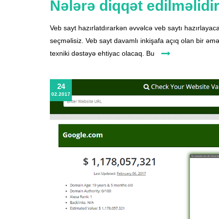
Nələrə diqqət edilməlidi
Veb sayt hazırlatdırarkən əvvəlcə veb saytı hazırlayac
seçməlisiz. Veb sayt davamlı inkişafa açıq olan bir əm
texniki dəstəyə ehtiyac olacaq. Bu
24
02.2017