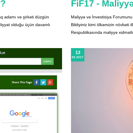
r?
FiF17 - Maliyy
aq adamı və şirkəti düzgün
Maliyyə və İnvestisiya Forumunu
əliyyat olduğu üçün davamlı
Bildiyiniz kimi ölkəmizin növbəti
Respublikasında maliyyə xidmətl
13
02.2017