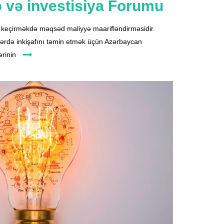
ə və investisiya Forumu
 keçirməkdə məqsəd maliyyə maarifləndirməsidir.
 illərdə inkişafını təmin etmək üçün Azərbaycan
ərinin