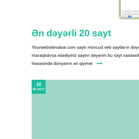
Ən dəyərli 20 sayt
Yourwebsitevalue.com saytı mövcud veb saytların dəyər
maraqlıdırsa istədiyiniz saytın dəyərini bu sayt vaistəsi
hissəsində dünyanın ən qiymət
10
06.2017