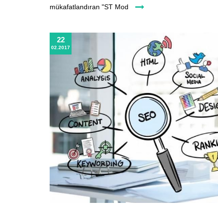
mükafatlandıran "ST Mod
22
02.2017