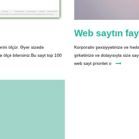
Web saytın fay
ini ölçür. Əyər sizədə
Korporativ şəxsiyyətinizə və hədə
lə ölçə bilərsiniz.Bu sayt top 100
şirkətinizə və dolayısıyla sizə sa
web sayt prioritet o