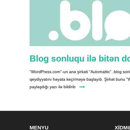
Blog sonluqu ilə bitən 
“WordPress.com”-un ana şirkəti “Automattic” .blog sonl
qeydiyyatını həyata keçirməyə başlayıb. Şirkət bunu 
paylaşdığı yazı ilə bildirib
MENYU
XIDM