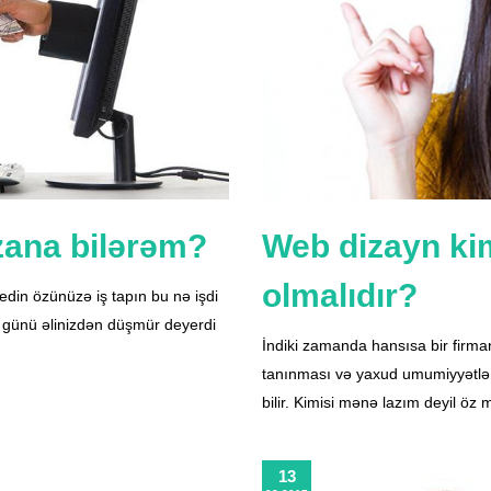
zana bilərəm?
Web dizayn kim
olmalıdır?
edin özünüzə iş tapın bu nə işdi
 günü əlinizdən düşmür deyerdi
İndiki zamanda hansısa bir firm
tanınması və yaxud umumiyyətlə 
bilir. Kimisi mənə lazım deyil öz
13